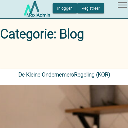
Inloggen
Registreer
Home
Categorie:
Blog
Over MaxiAdmin
Blog
Contact
De Kleine OndernemersRegeling (KOR)