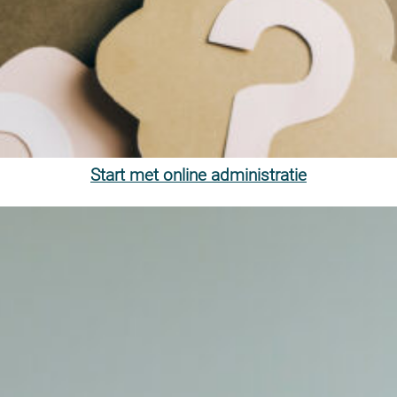
De Kleine OndernemersRegeling (KOR) is een van de voordelen die voor een
kleine en/of startende ondernemer in het leven is geroepen.
Lees meer…
Start met online administratie
Hoe kun je er, samen met een boekhouder, ervoor zorgen dat je je
bedrijfsadministratie op orde hebt. Maak het elkaar makkelijk!
Lees meer…