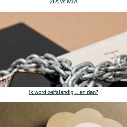
2FA vs MFA
Ik word zelfstandig … en dan?