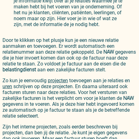
je informatie kwijt over al je relaties waarmee je te
maken hebt bij het voeren van je onderneming. Of
het nu je klanten, cliënten, patiënten, leerlingen, of
noem maar op zijn. Hier voer je in wie of wat ze
zijn, met de informatie de je nodig hebt.
Door te klikken op het plusje kun je een nieuwe relatie
aanmaken en toevoegen. Er wordt automatisch een
relatienummer aan deze relatie gekoppeld. De
NAW
gegevens
die je hier invoert komen dan ook op de factuur naar deze
relatie te staan. Zo voldoet je factuur aan de eisen die de
belastingdienst
aan een zakelijke facturen stelt.
Zo kun je eenvoudig
projecten
toevoegen aan je relaties en
uren
schrijven op deze projecten. En daarna uiteraard ook
facturen sturen naar deze relaties. Voor het versturen van
zakelijke facturen is het verplicht om voor je klanten de
NAW
gegevens in te voeren. Als je deze hier hebt ingevoerd komen
ze automatisch op je factuur te staan als je de betreffende
relatie selecteert.
Zijn het interne projecten, zoals eerder beschreven bij
projecten, dan ben jij de relatie. Je kunt je eigen gegevens
dan ook invoeren. Maar een factuur sturen hoeft dan