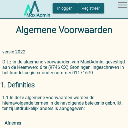
Ga
naar
Inloggen
Registreer
de
inhoud
Home
Algemene Voorwaarden
Over MaxiAdmin
Blog
versie 2022
Contact
Dit zijn de algemene voorwaarden van MaxiAdmin, gevestigd
aan de Heemwerd 6 te (9746 CX) Groningen, ingeschreven in
het handelsregister onder nummer 01171670.
1. Definities
1.1 In deze algemene voorwaarden worden de
hiernavolgende termen in de navolgende betekenis gebruikt,
tenzij uitdrukkelijk anders is aangegeven:
Afnemer: