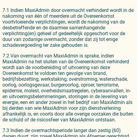
7.1 Indien MaxiAdmin door overmacht verhinderd wordt in de
nakoming van één of meerdere uit de Overeenkomst
voortvloeiende verplichtingen, wordt de nakoming van de
desbetreffende en de daarmee samenhangende
verplichting(en) geheel of gedeeltelijk opgeschort voor de
duur van zodanige overmacht, zonder dat zij tot enige
schadevergoeding ter zake gehouden is.
7.2 Van overmacht van MaxiAdmin is sprake, indien
MaxiAdmin na het sluiten van de Overeenkomst verhinderd
wordt aan de voorbereiding of uitvoering van deze
Overeenkomst te voldoen ten gevolge van brand,
bedrijfsbezetting, werkstaking, overstroming, waterschade,
oorlog, oorlogsgevaar, burgeroorlog, oproer, terrorisme,
epidemie, molest, overheidsmaatregelen, cyberaanvallen, in-
en uitvoeringsbelemmeringen, storingen in de levering van
energie, een en ander zowel in het bedrijf van MaxiAdmin als
bij derden van wie MaxiAdmin voor zijn dienstverlening
afhankelijk is, en voorts door alle overige oorzaken die buiten
de schuld of de risicosfeer van MaxiAdmin ontstaan.
7.3 Indien de overmachtsperiode langer dan zestig (60)
dagen duurt, zijn zowel MaxiAdmin als Afnemer gerechtigd