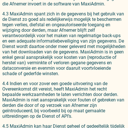
die Afnemer invoert in de software van MaxiAdmin.
4.3 MaxiAdmin spant zich in de gegevens bij het gebruik van
de Dienst zo goed als redelijkerwijs mogelijk te beschermen
tegen verlies, diefstal en ongeautoriseerde toegang en
wijziging door derden, maar Afnemer blijft zelf
verantwoordelijk voor het maken van regelmatige back-ups
en een adequate informatiebeveiliging van zijn gegevens. De
Dienst wordt daartoe onder meer geleverd met mogelijkheden
van het downloaden van de gegevens. MaxiAdmin is in geen
enkel geval aansprakelijk voor kosten van (reproductie of
herstel van) verminkte of verloren gegane gegevens en
dataconversie en evenmin voor daaruit voortvloeiende
schade of gederfde winsten.
4.4 Indien en voor zover een goede uitvoering van de
Overeenkomst dit vereist, heeft MaxiAdmin het recht
bepaalde werkzaamheden te laten verrichten door derden.
MaxiAdmin is niet aansprakelijk voor fouten of gebreken van
derden die door of op verzoek van Afnemer zijn
geïntroduceerd, bij voorbeeld bij op maat gemaakte
uitbreidingen op de Dienst of API’s.
4.5 MaxiAdmin kan haar Dienst geheel of gedeeltelijk tijdelijk