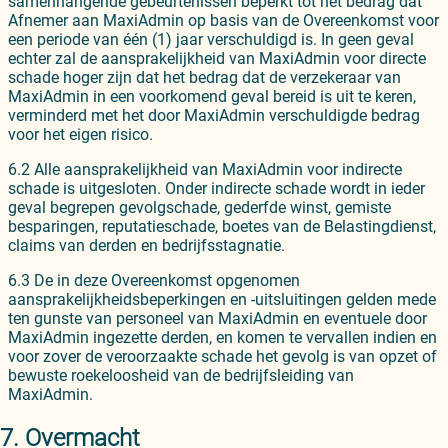
samenhangende gebeurtenissen beperkt tot het bedrag dat
Afnemer aan MaxiAdmin op basis van de Overeenkomst voor
een periode van één (1) jaar verschuldigd is. In geen geval
echter zal de aansprakelijkheid van MaxiAdmin voor directe
schade hoger zijn dat het bedrag dat de verzekeraar van
MaxiAdmin in een voorkomend geval bereid is uit te keren,
verminderd met het door MaxiAdmin verschuldigde bedrag
voor het eigen risico.
6.2 Alle aansprakelijkheid van MaxiAdmin voor indirecte
schade is uitgesloten. Onder indirecte schade wordt in ieder
geval begrepen gevolgschade, gederfde winst, gemiste
besparingen, reputatieschade, boetes van de Belastingdienst,
claims van derden en bedrijfsstagnatie.
6.3 De in deze Overeenkomst opgenomen
aansprakelijkheidsbeperkingen en -uitsluitingen gelden mede
ten gunste van personeel van MaxiAdmin en eventuele door
MaxiAdmin ingezette derden, en komen te vervallen indien en
voor zover de veroorzaakte schade het gevolg is van opzet of
bewuste roekeloosheid van de bedrijfsleiding van
MaxiAdmin.
7. Overmacht