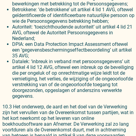
bewerkingen met betrekking tot de Persoonsgegevens;
Betrokkene: ‘de betrokkene’ uit artikel 4 lid 1 AVG, oftewel
geïdentificeerde of identificeerbare natuurlijke persoon op
wie de Persoonsgegevens betrekking hebben;
Autoriteit: ‘toezichthoudende autoriteit’ uit artikel 4 lid 21
AVG, oftewel de Autoriteit Persoonsgegevens in
Nederland;
DPIA: een Data Protection Impact Assessment oftewel
een ‘gegevensbeschermingseffectbeoordeling’ uit artikel
35 AVG;
Datalek: ‘inbreuk in verband met persoonsgegevens’ uit
artikel 4 lid 12 AVG, oftewel een inbreuk op de beveiliging
die per ongeluk of op onrechtmatige wijze leidt tot de
vernietiging, het verlies, de wijziging of de ongeoorloofde
verstrekking van of de ongeoorloofde toegang tot
doorgezonden, opgeslagen of anderszins verwerkte
gegevens.
10.3 Het onderwerp, de aard en het doel van de Verwerking
zijn het vervullen van de Overeenkomst tussen partijen, wat in
het kort neerkomt op het leveren van online
boekhoudsoftware aan Afnemer. De Verwerking zal zo lang
voortduren als de Overeenkomst duurt, met in achtneming
van hetgeen is bepaald in artikel 9 van deze voorwaarden.