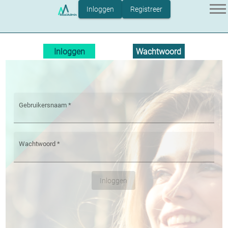
Inloggen
Registreer
Home
Inloggen
Wachtwoord
Over MaxiAdmin
vergeten
Blog
Contact
Gebruikersnaam
*
Wachtwoord
*
Inloggen