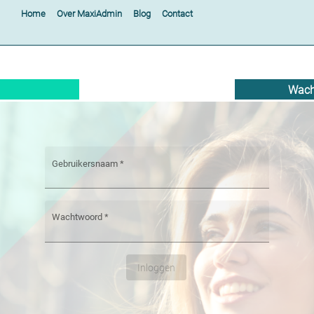
Home
Over MaxiAdmin
Blog
Contact
Wach
Gebruikersnaam
*
Wachtwoord
*
Inloggen